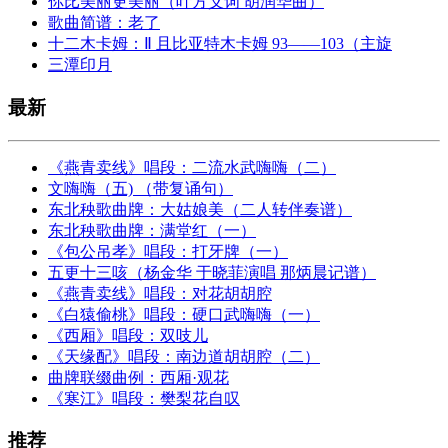
你比美丽更美丽（叶方义词 胡润华曲）
歌曲简谱：老了
十二木卡姆：Ⅱ 且比亚特木卡姆 93——103（主旋
三潭印月
最新
《燕青卖线》唱段：二流水武嗨嗨（二）
文嗨嗨（五) （带复诵句）
东北秧歌曲牌：大姑娘美（二人转伴奏谱）
东北秧歌曲牌：满堂红（一）
《包公吊孝》唱段：打牙牌（一）
五更十三咳（杨金华 于晓菲演唱 那炳晨记谱）
《燕青卖线》唱段：对花胡胡腔
《白猿偷桃》唱段：硬口武嗨嗨（一）
《西厢》唱段：双吱儿
《天缘配》唱段：南边道胡胡腔（二）
曲牌联缀曲例：西厢·观花
《寒江》唱段：樊梨花自叹
推荐