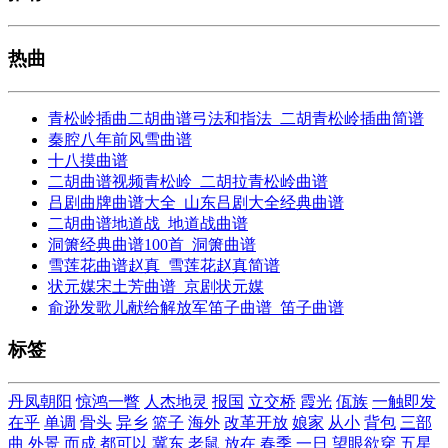
热曲
青松岭插曲二胡曲谱弓法和指法_二胡青松岭插曲简谱
秦腔八年前风雪曲谱
十八摸曲谱
二胡曲谱视频青松岭_二胡拉青松岭曲谱
吕剧曲牌曲谱大全_山东吕剧大全经典曲谱
二胡曲谱地道战_地道战曲谱
洞箫经典曲谱100首_洞箫曲谱
雪莲花曲谱赵真_雪莲花赵真简谱
状元媒宋土芳曲谱_京剧状元媒
俞逊发歌儿献给解放军笛子曲谱_笛子曲谱
标签
丹凤朝阳
惊鸿一瞥
人杰地灵
报国
立交桥
霞光
佤族
一触即发
在乎
单调
骨头
异乡
篮子
海外
改革开放
娘家
从小
背包
三部
曲
外景
而成
都可以
冀东
老鼠
放在
春季
一日
望眼欲穿
五星