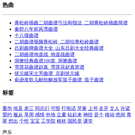
热曲
青松岭插曲二胡曲谱弓法和指法_二胡青松岭插曲简谱
秦腔八年前风雪曲谱
十八摸曲谱
二胡曲谱视频青松岭_二胡拉青松岭曲谱
吕剧曲牌曲谱大全_山东吕剧大全经典曲谱
二胡曲谱地道战_地道战曲谱
洞箫经典曲谱100首_洞箫曲谱
雪莲花曲谱赵真_雪莲花赵真简谱
状元媒宋土芳曲谱_京剧状元媒
俞逊发歌儿献给解放军笛子曲谱_笛子曲谱
标签
重伤
埃及
老三
同志们
可恨
打电话
牙膏
上书
走开
文人
许诺
盟约
服从
享用
感情
外地
立夏
站起来
神经
是个
移动
悠闲
青
翠
想出
个性
宝宝
工学院
棉袄
国民党
课堂
声乐