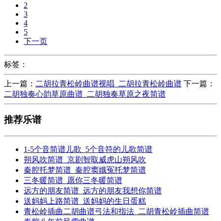
2
3
4
5
下一页
标签：
上一篇：
二胡拉青松岭曲谱视唱_二胡拉青松岭曲谱
下一篇：
二胡独奏心韵草原曲谱_二胡独奏草原之夜简谱
推荐乐谱
1-5个音简谱儿歌_5个音符的儿歌简谱
朔风吹简谱_京剧智取威虎山朔风吹
秦腔托梦简谱_秦腔窦娥冤托梦简谱
三冬暖简谱_愿你三冬暖简谱
远方的朋友简谱_远方的朋友我想你简谱
送妈妈上路简谱_送妈妈的生日蛋糕
青松岭插曲二胡曲谱弓法和指法_二胡青松岭插曲简谱