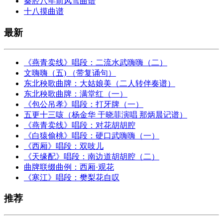
秦腔八年前风雪曲谱
十八摸曲谱
最新
《燕青卖线》唱段：二流水武嗨嗨（二）
文嗨嗨（五) （带复诵句）
东北秧歌曲牌：大姑娘美（二人转伴奏谱）
东北秧歌曲牌：满堂红（一）
《包公吊孝》唱段：打牙牌（一）
五更十三咳（杨金华 于晓菲演唱 那炳晨记谱）
《燕青卖线》唱段：对花胡胡腔
《白猿偷桃》唱段：硬口武嗨嗨（一）
《西厢》唱段：双吱儿
《天缘配》唱段：南边道胡胡腔（二）
曲牌联缀曲例：西厢·观花
《寒江》唱段：樊梨花自叹
推荐