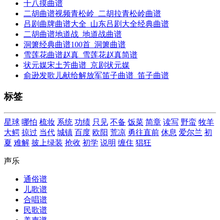
十八摸曲谱
二胡曲谱视频青松岭_二胡拉青松岭曲谱
吕剧曲牌曲谱大全_山东吕剧大全经典曲谱
二胡曲谱地道战_地道战曲谱
洞箫经典曲谱100首_洞箫曲谱
雪莲花曲谱赵真_雪莲花赵真简谱
状元媒宋土芳曲谱_京剧状元媒
俞逊发歌儿献给解放军笛子曲谱_笛子曲谱
标签
星球
哪怕
梳妆
系统
功绩
只见
不备
饭菜
简章
读写
野蛮
牧羊
大鳄
掠过
当代
城镇
百度
欧阳
荒凉
勇往直前
休息
爱尔兰
初
夏
难解
披上绿装
抢收
初学
说明
缠住
猖狂
声乐
通俗谱
儿歌谱
合唱谱
民歌谱