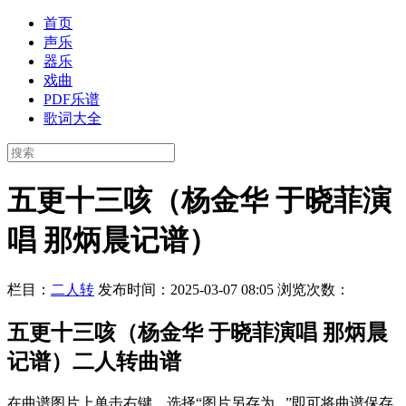
首页
声乐
器乐
戏曲
PDF乐谱
歌词大全
五更十三咳（杨金华 于晓菲演
唱 那炳晨记谱）
栏目：
二人转
发布时间：2025-03-07 08:05
浏览次数：
五更十三咳（杨金华 于晓菲演唱 那炳晨
记谱）二人转曲谱
在曲谱图片上单击右键，选择“图片另存为...”即可将曲谱保存