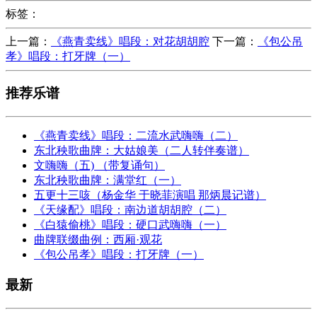
标签：
上一篇：
《燕青卖线》唱段：对花胡胡腔
下一篇：
《包公吊
孝》唱段：打牙牌（一）
推荐乐谱
《燕青卖线》唱段：二流水武嗨嗨（二）
东北秧歌曲牌：大姑娘美（二人转伴奏谱）
文嗨嗨（五) （带复诵句）
东北秧歌曲牌：满堂红（一）
五更十三咳（杨金华 于晓菲演唱 那炳晨记谱）
《天缘配》唱段：南边道胡胡腔（二）
《白猿偷桃》唱段：硬口武嗨嗨（一）
曲牌联缀曲例：西厢·观花
《包公吊孝》唱段：打牙牌（一）
最新