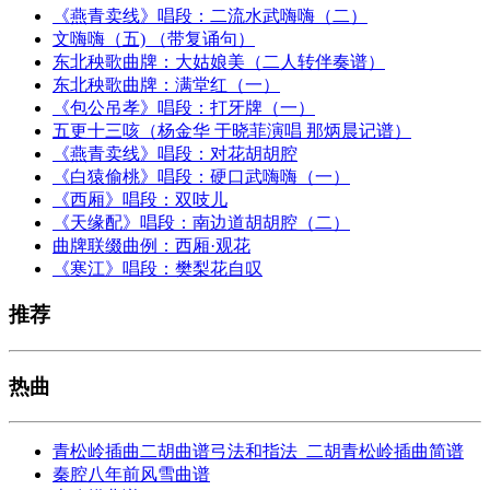
《燕青卖线》唱段：二流水武嗨嗨（二）
文嗨嗨（五) （带复诵句）
东北秧歌曲牌：大姑娘美（二人转伴奏谱）
东北秧歌曲牌：满堂红（一）
《包公吊孝》唱段：打牙牌（一）
五更十三咳（杨金华 于晓菲演唱 那炳晨记谱）
《燕青卖线》唱段：对花胡胡腔
《白猿偷桃》唱段：硬口武嗨嗨（一）
《西厢》唱段：双吱儿
《天缘配》唱段：南边道胡胡腔（二）
曲牌联缀曲例：西厢·观花
《寒江》唱段：樊梨花自叹
推荐
热曲
青松岭插曲二胡曲谱弓法和指法_二胡青松岭插曲简谱
秦腔八年前风雪曲谱