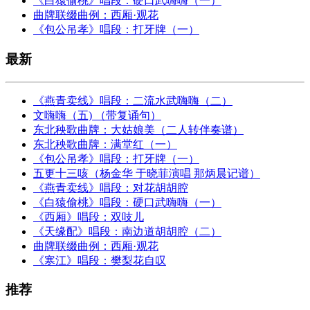
《白猿偷桃》唱段：硬口武嗨嗨（一）
曲牌联缀曲例：西厢·观花
《包公吊孝》唱段：打牙牌（一）
最新
《燕青卖线》唱段：二流水武嗨嗨（二）
文嗨嗨（五) （带复诵句）
东北秧歌曲牌：大姑娘美（二人转伴奏谱）
东北秧歌曲牌：满堂红（一）
《包公吊孝》唱段：打牙牌（一）
五更十三咳（杨金华 于晓菲演唱 那炳晨记谱）
《燕青卖线》唱段：对花胡胡腔
《白猿偷桃》唱段：硬口武嗨嗨（一）
《西厢》唱段：双吱儿
《天缘配》唱段：南边道胡胡腔（二）
曲牌联缀曲例：西厢·观花
《寒江》唱段：樊梨花自叹
推荐