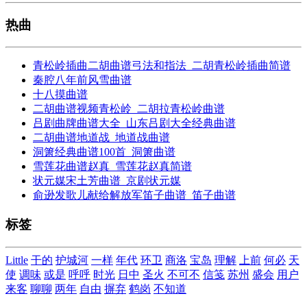
热曲
青松岭插曲二胡曲谱弓法和指法_二胡青松岭插曲简谱
秦腔八年前风雪曲谱
十八摸曲谱
二胡曲谱视频青松岭_二胡拉青松岭曲谱
吕剧曲牌曲谱大全_山东吕剧大全经典曲谱
二胡曲谱地道战_地道战曲谱
洞箫经典曲谱100首_洞箫曲谱
雪莲花曲谱赵真_雪莲花赵真简谱
状元媒宋土芳曲谱_京剧状元媒
俞逊发歌儿献给解放军笛子曲谱_笛子曲谱
标签
Little
干的
护城河
一样
年代
环卫
商洛
宝岛
理解
上前
何必
天
使
调味
或是
呼呼
时光
日中
圣火
不可不
信笺
苏州
盛会
用户
来客
聊聊
两年
自由
摒弃
鹤岗
不知道