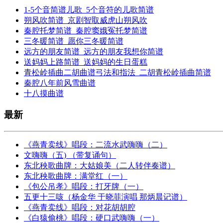
1-5个音简谱儿歌_5个音符的儿歌简谱
朔风吹简谱_京剧智取威虎山朔风吹
秦腔托梦简谱_秦腔窦娥冤托梦简谱
三冬暖简谱_愿你三冬暖简谱
远方的朋友简谱_远方的朋友我想你简谱
送妈妈上路简谱_送妈妈的生日蛋糕
青松岭插曲二胡曲谱弓法和指法_二胡青松岭插曲简谱
秦腔八年前风雪曲谱
十八摸曲谱
最新
《燕青卖线》唱段：二流水武嗨嗨（二）
文嗨嗨（五) （带复诵句）
东北秧歌曲牌：大姑娘美（二人转伴奏谱）
东北秧歌曲牌：满堂红（一）
《包公吊孝》唱段：打牙牌（一）
五更十三咳（杨金华 于晓菲演唱 那炳晨记谱）
《燕青卖线》唱段：对花胡胡腔
《白猿偷桃》唱段：硬口武嗨嗨（一）