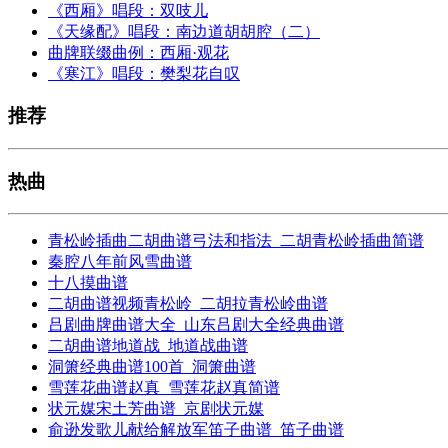
《西厢》唱段：双吱儿
《天缘配》唱段：南边道胡胡腔（二）
曲牌联缀曲例：西厢·观花
《寒江》唱段：樊梨花自叹
推荐
热曲
青松岭插曲二胡曲谱弓法和指法_二胡青松岭插曲简谱
秦腔八年前风雪曲谱
十八摸曲谱
二胡曲谱视频青松岭_二胡拉青松岭曲谱
吕剧曲牌曲谱大全_山东吕剧大全经典曲谱
二胡曲谱地道战_地道战曲谱
洞箫经典曲谱100首_洞箫曲谱
雪莲花曲谱赵真_雪莲花赵真简谱
状元媒宋土芳曲谱_京剧状元媒
俞逊发歌儿献给解放军笛子曲谱_笛子曲谱