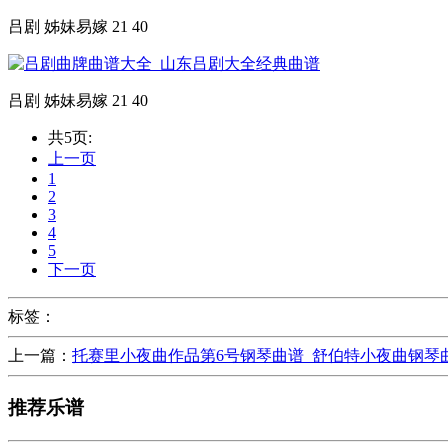
吕剧 姊妹易嫁 21 40
吕剧 姊妹易嫁 21 40
共5页:
上一页
1
2
3
4
5
下一页
标签：
上一篇：
托赛里小夜曲作品第6号钢琴曲谱_舒伯特小夜曲钢琴
推荐乐谱