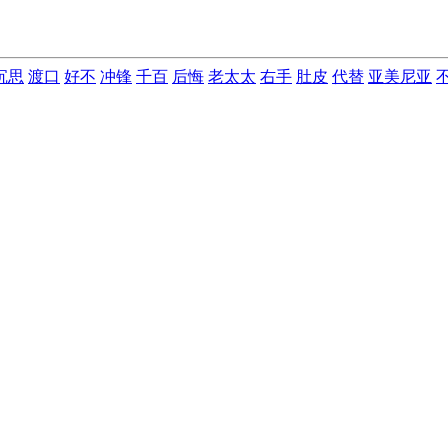
沉思
渡口
好不
冲锋
千百
后悔
老太太
右手
肚皮
代替
亚美尼亚