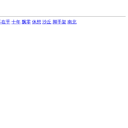
不在乎
十年
飘零
休想
沙丘
脚手架
南北