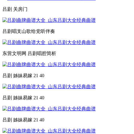
吕剧 关房门
吕剧唱支山歌给党听伴奏
东营文明网 吕剧唱腔简析
吕剧 姊妹易嫁 21 40
吕剧 姊妹易嫁 21 40
吕剧 姊妹易嫁 21 40