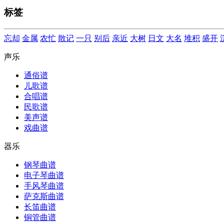
标签
忘却
金属
农忙
散记
一只
别后
亲近
大树
日文
大名
堆积
盛开
声乐
通俗谱
儿歌谱
合唱谱
民歌谱
美声谱
戏曲谱
器乐
钢琴曲谱
电子琴曲谱
手风琴曲谱
萨克斯曲谱
长笛曲谱
铜管曲谱