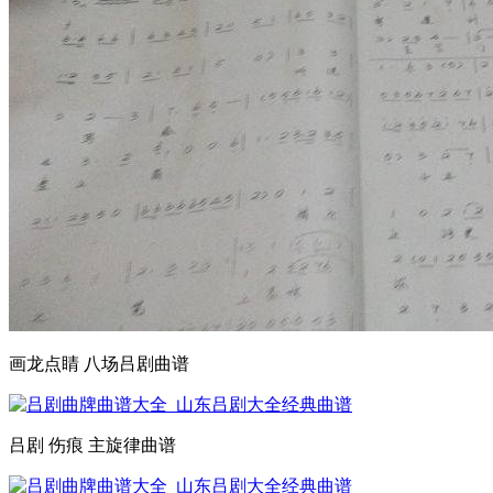
画龙点睛 八场吕剧曲谱
吕剧 伤痕 主旋律曲谱