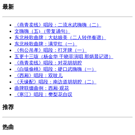
最新
《燕青卖线》唱段：二流水武嗨嗨（二）
文嗨嗨（五) （带复诵句）
东北秧歌曲牌：大姑娘美（二人转伴奏谱）
东北秧歌曲牌：满堂红（一）
《包公吊孝》唱段：打牙牌（一）
五更十三咳（杨金华 于晓菲演唱 那炳晨记谱）
《燕青卖线》唱段：对花胡胡腔
《白猿偷桃》唱段：硬口武嗨嗨（一）
《西厢》唱段：双吱儿
《天缘配》唱段：南边道胡胡腔（二）
曲牌联缀曲例：西厢·观花
《寒江》唱段：樊梨花自叹
推荐
热曲