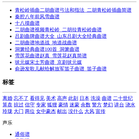
青松岭插曲二胡曲谱弓法和指法_二胡青松岭插曲简谱
秦腔八年前风雪曲谱
十八摸曲谱
二胡曲谱视频青松岭_二胡拉青松岭曲谱
吕剧曲牌曲谱大全_山东吕剧大全经典曲谱
二胡曲谱地道战_地道战曲谱
洞箫经典曲谱100首_洞箫曲谱
雪莲花曲谱赵真_雪莲花赵真简谱
状元媒宋土芳曲谱_京剧状元媒
俞逊发歌儿献给解放军笛子曲谱_笛子曲谱
标签
离婚
忘不了
看得见
美术
高声
此刻
日本
洗澡
曲谱
二十世纪
算盘
掠过
信守
专家
狐狸
豪情
迷蒙
余数
警方
梦幻
讲台
浇水
玲珑
大门
两位
女中豪杰
献出
没什么
大风
宣传
声乐
通俗谱