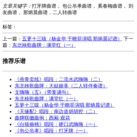
文章关键字：
打牙牌曲谱， 包公吊孝曲谱， 奚春梅曲谱， 刘
友曲谱， 那炳晨曲谱，二人转曲谱
标签：
上一篇：
五更十三咳（杨金华 于晓菲演唱 那炳晨记谱）
下一
篇：
东北秧歌曲牌：满堂红（一）
推荐乐谱
《燕青卖线》唱段：二流水武嗨嗨（二）
东北秧歌曲牌：大姑娘美（二人转伴奏谱）
文嗨嗨（五) （带复诵句）
东北秧歌曲牌：满堂红（一）
五更十三咳（杨金华 于晓菲演唱 那炳晨记谱）
《天缘配》唱段：南边道胡胡腔（二）
曲牌联缀曲例：西厢·观花
《白猿偷桃》唱段：硬口武嗨嗨（一）
《包公吊孝》唱段：打牙牌（一）