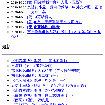
[意] 围绕着我崇拜的人儿（五线谱）
2020-10-20
贞洁的小屋，我向你致敬（中外文对照、正谱
2020-10-20
一支歌（美）
2020-10-20
[俄]14莫斯科人
2020-10-20
[意]40有一天我遥望天空（正谱）
2020-10-20
[美]欢迎她到山里来
2020-10-20
声乐教学曲库5-76在房中 J（A·贝尔格曲 A·贝
2020-10-20
尔格
最新
《燕青卖线》唱段：二流水武嗨嗨（二）
文嗨嗨（五) （带复诵句）
东北秧歌曲牌：大姑娘美（二人转伴奏谱）
东北秧歌曲牌：满堂红（一）
《包公吊孝》唱段：打牙牌（一）
五更十三咳（杨金华 于晓菲演唱 那炳晨记谱）
《燕青卖线》唱段：对花胡胡腔
《白猿偷桃》唱段：硬口武嗨嗨（一）
《西厢》唱段：双吱儿