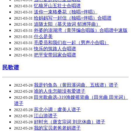
忆狼牙山五壮士合唱谱
2021-03-31
送你一束格桑花（独唱+伴唱）
2021-03-31
给妈妈写一封信（独唱+伴唱）合唱谱
2021-03-31
追随太阳（慕天放词 郁洲萍曲）
2021-03-31
外婆的澎湖湾（青萍编合唱版）合唱谱中速版
2021-03-31
什么是美
2021-03-31
毛委员和我们在一起（男声小合唱）
2021-03-31
快乐的筑路人合唱谱
2021-03-31
把平安带回家合唱谱
2021-03-31
民歌谱
我是钓鱼岛（黄田溪词曲、五线谱）谱子
2022-05-28
谁的人生怎能没有爱谱子
2022-05-28
田光歌曲选-319渔嫂摇篮曲（田光曲 田光词）
2022-05-28
谱子
苏北小调：虞美人谱子
2022-05-28
江山游谱子
2022-05-28
好时光（唐玄宗词 刘北休曲）谱子
2022-05-28
我的宝贝老爸老妈谱子
2022-05-28