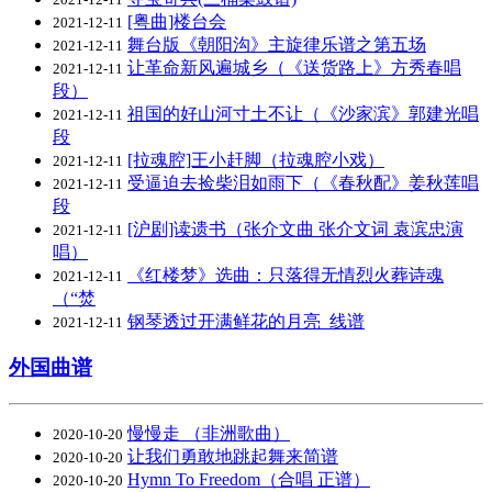
[粤曲]楼台会
2021-12-11
舞台版《朝阳沟》主旋律乐谱之第五场
2021-12-11
让革命新风遍城乡（《送货路上》方秀春唱
2021-12-11
段）
祖国的好山河寸土不让（《沙家滨》郭建光唱
2021-12-11
段
[拉魂腔]王小赶脚（拉魂腔小戏）
2021-12-11
受逼迫去捡柴泪如雨下（《春秋配》姜秋莲唱
2021-12-11
段
[沪剧]读遗书（张介文曲 张介文词 袁滨忠演
2021-12-11
唱）
《红楼梦》选曲：只落得无情烈火葬诗魂
2021-12-11
（“焚
钢琴透过开满鲜花的月亮_线谱
2021-12-11
外国曲谱
慢慢走 （非洲歌曲）
2020-10-20
让我们勇敢地跳起舞来简谱
2020-10-20
Hymn To Freedom（合唱 正谱）
2020-10-20