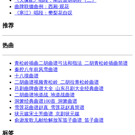
《天缘配》唱段：南边道胡胡腔（二）
曲牌联缀曲例：西厢·观花
《寒江》唱段：樊梨花自叹
推荐
热曲
青松岭插曲二胡曲谱弓法和指法_二胡青松岭插曲简谱
秦腔八年前风雪曲谱
十八摸曲谱
二胡曲谱视频青松岭_二胡拉青松岭曲谱
吕剧曲牌曲谱大全_山东吕剧大全经典曲谱
二胡曲谱地道战_地道战曲谱
洞箫经典曲谱100首_洞箫曲谱
雪莲花曲谱赵真_雪莲花赵真简谱
状元媒宋土芳曲谱_京剧状元媒
俞逊发歌儿献给解放军笛子曲谱_笛子曲谱
标签