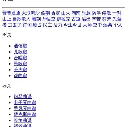
普普通通
大浪淘沙
假期
否定
山火
湖南
乐意
防洪
崇敬
一对
山上
自欺欺人
雕刻
孙悟空
伊拉克
古道
溢出
辛苦
芬芳
先驱
者
过去了
诗词
霸占
民主
活力
今生今世
大师
空中
远离
个人
声乐
通俗谱
儿歌谱
合唱谱
民歌谱
美声谱
戏曲谱
器乐
钢琴曲谱
电子琴曲谱
手风琴曲谱
萨克斯曲谱
长笛曲谱
铜管曲谱