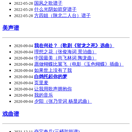
国风之歌谱子
2022-05-28
什么光阴如箭穿谱子
2022-05-28
方四姐（陕北二人台）谱子
2022-05-28
美声谱
我在何处？（歌剧《贺龙之死》选曲）
2020-09-04
理想之花（张俊海词 景治曲）
2020-09-04
中国最美（尚飞林词 陶龙曲）
2020-09-04
愿做蝴蝶比翼飞（电影《玉色蝴蝶》插曲）
2020-09-04
如果世上没有了我
2020-09-04
白鸽托起你的梦
2020-09-04
页里麦
2020-09-04
让我用歌声拥抱你
2020-09-04
我的音乐
2020-09-04
夕阳（张乃堂词 杨显武曲）
2020-09-04
戏曲谱
夺宝奇兵(三桶架鼓谱)
2021-12-11