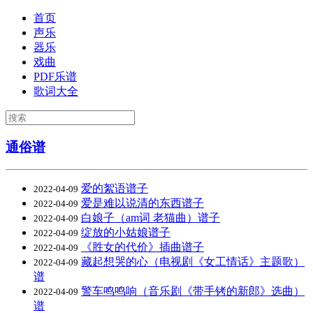
首页
声乐
器乐
戏曲
PDF乐谱
歌词大全
通俗谱
爱的絮语谱子
2022-04-09
爱是难以说清的东西谱子
2022-04-09
白娘子（am词 老猫曲）谱子
2022-04-09
绽放的小姑娘谱子
2022-04-09
《胜女的代价》插曲谱子
2022-04-09
藏起想哭的心（电视剧《女工情话》主题歌）
2022-04-09
谱
警车鸣鸣响（音乐剧《带手铐的新郎》选曲）
2022-04-09
谱