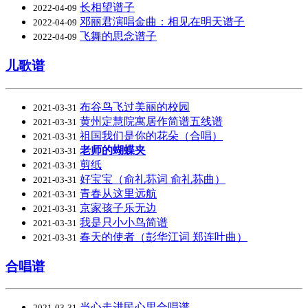
长相望谱子
2022-04-09
邓丽君演唱金曲：相见在明天谱子
2022-04-09
飞舞的思念谱子
2022-04-09
儿歌谱
布谷鸟飞过美丽的校园
2021-03-31
黄州定慧院寓居作简谱五线谱
2021-03-31
祖国我们是你的花朵（合唱）
2021-03-31
老师的蝴蝶夹
2021-03-31
剪纸
2021-03-31
好宝宝（俞礼荪词 俞礼荪曲）
2021-03-31
青春从这里远航
2021-03-31
京家孩子乐无边
2021-03-31
我是只小小鸟简谱
2021-03-31
春天的使者（彭华江词 郑连叶曲）
2021-03-31
合唱谱
当心走进民心里合唱谱
2021-03-31