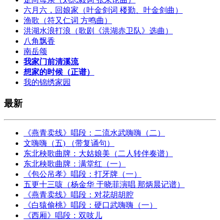
六月六，回娘家（叶金剑词 楼勤、叶金剑曲）
渔歌（符又仁词 方鸣曲）
洪湖水浪打浪（歌剧《洪湖赤卫队》选曲）
八角飘香
南岳颂
我家门前清溪流
想家的时候（正谱）
我的锦绣家园
最新
《燕青卖线》唱段：二流水武嗨嗨（二）
文嗨嗨（五) （带复诵句）
东北秧歌曲牌：大姑娘美（二人转伴奏谱）
东北秧歌曲牌：满堂红（一）
《包公吊孝》唱段：打牙牌（一）
五更十三咳（杨金华 于晓菲演唱 那炳晨记谱）
《燕青卖线》唱段：对花胡胡腔
《白猿偷桃》唱段：硬口武嗨嗨（一）
《西厢》唱段：双吱儿