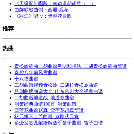
《天缘配》唱段：南边道胡胡腔（二）
曲牌联缀曲例：西厢·观花
《寒江》唱段：樊梨花自叹
推荐
热曲
青松岭插曲二胡曲谱弓法和指法_二胡青松岭插曲简谱
秦腔八年前风雪曲谱
十八摸曲谱
二胡曲谱视频青松岭_二胡拉青松岭曲谱
吕剧曲牌曲谱大全_山东吕剧大全经典曲谱
二胡曲谱地道战_地道战曲谱
洞箫经典曲谱100首_洞箫曲谱
雪莲花曲谱赵真_雪莲花赵真简谱
状元媒宋土芳曲谱_京剧状元媒
俞逊发歌儿献给解放军笛子曲谱_笛子曲谱