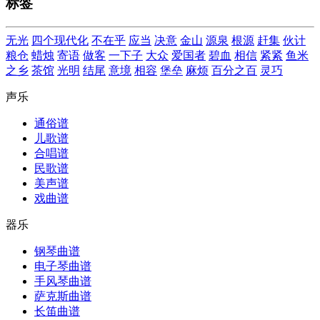
标签
无光
四个现代化
不在乎
应当
决意
金山
源泉
根源
赶集
伙计
粮仓
蜡烛
寄语
做客
一下子
大众
爱国者
碧血
相信
紧紧
鱼米
之乡
茶馆
光明
结尾
意境
相容
堡垒
麻烦
百分之百
灵巧
声乐
通俗谱
儿歌谱
合唱谱
民歌谱
美声谱
戏曲谱
器乐
钢琴曲谱
电子琴曲谱
手风琴曲谱
萨克斯曲谱
长笛曲谱