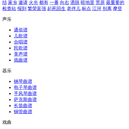
结
家乡
邀请
火光
都有
一番
向右
洒脱
暗地里
荒原
最重要的
检查站
报到
繁荣富强
起死回生
老伴儿
标点
江河
别离
摩登
声乐
通俗谱
儿歌谱
合唱谱
民歌谱
美声谱
戏曲谱
器乐
钢琴曲谱
电子琴曲谱
手风琴曲谱
萨克斯曲谱
长笛曲谱
铜管曲谱
戏曲