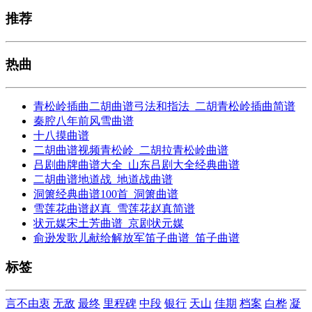
推荐
热曲
青松岭插曲二胡曲谱弓法和指法_二胡青松岭插曲简谱
秦腔八年前风雪曲谱
十八摸曲谱
二胡曲谱视频青松岭_二胡拉青松岭曲谱
吕剧曲牌曲谱大全_山东吕剧大全经典曲谱
二胡曲谱地道战_地道战曲谱
洞箫经典曲谱100首_洞箫曲谱
雪莲花曲谱赵真_雪莲花赵真简谱
状元媒宋土芳曲谱_京剧状元媒
俞逊发歌儿献给解放军笛子曲谱_笛子曲谱
标签
言不由衷
无敌
最终
里程碑
中段
银行
天山
佳期
档案
白桦
凝