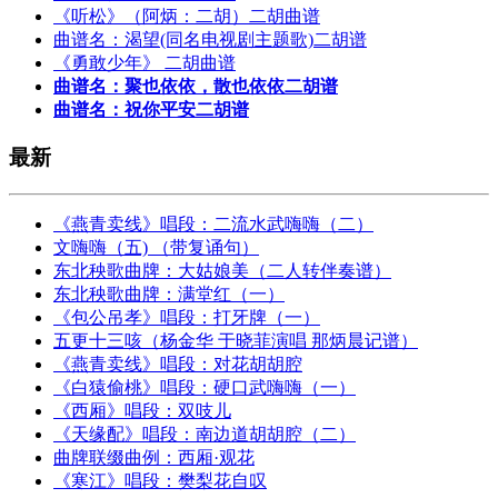
《听松》（阿炳：二胡）二胡曲谱
曲谱名：渴望(同名电视剧主题歌)二胡谱
《勇敢少年》 二胡曲谱
曲谱名：聚也依依，散也依依二胡谱
曲谱名：祝你平安二胡谱
最新
《燕青卖线》唱段：二流水武嗨嗨（二）
文嗨嗨（五) （带复诵句）
东北秧歌曲牌：大姑娘美（二人转伴奏谱）
东北秧歌曲牌：满堂红（一）
《包公吊孝》唱段：打牙牌（一）
五更十三咳（杨金华 于晓菲演唱 那炳晨记谱）
《燕青卖线》唱段：对花胡胡腔
《白猿偷桃》唱段：硬口武嗨嗨（一）
《西厢》唱段：双吱儿
《天缘配》唱段：南边道胡胡腔（二）
曲牌联缀曲例：西厢·观花
《寒江》唱段：樊梨花自叹