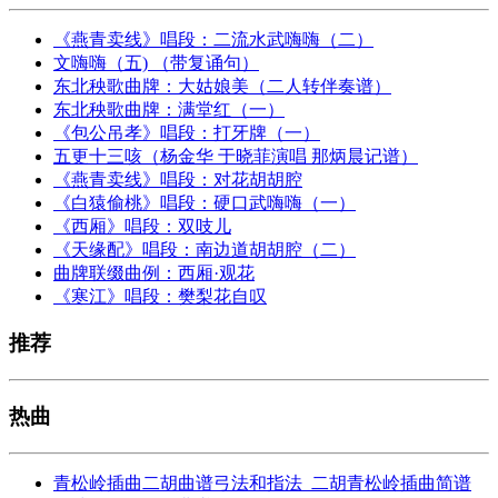
《燕青卖线》唱段：二流水武嗨嗨（二）
文嗨嗨（五) （带复诵句）
东北秧歌曲牌：大姑娘美（二人转伴奏谱）
东北秧歌曲牌：满堂红（一）
《包公吊孝》唱段：打牙牌（一）
五更十三咳（杨金华 于晓菲演唱 那炳晨记谱）
《燕青卖线》唱段：对花胡胡腔
《白猿偷桃》唱段：硬口武嗨嗨（一）
《西厢》唱段：双吱儿
《天缘配》唱段：南边道胡胡腔（二）
曲牌联缀曲例：西厢·观花
《寒江》唱段：樊梨花自叹
推荐
热曲
青松岭插曲二胡曲谱弓法和指法_二胡青松岭插曲简谱