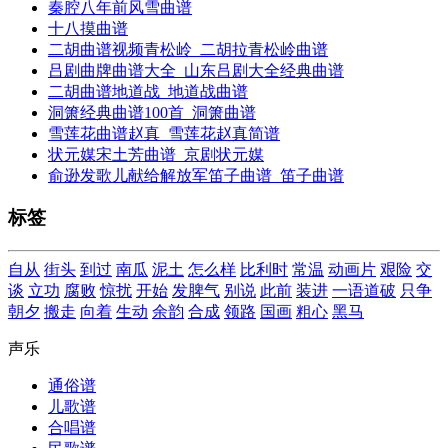
秦腔八年前风雪曲谱
十八摸曲谱
二胡曲谱视频青松岭_二胡拉青松岭曲谱
吕剧曲牌曲谱大全_山东吕剧大全经典曲谱
二胡曲谱地道战_地道战曲谱
洞箫经典曲谱100首_洞箫曲谱
雪莲花曲谱赵真_雪莲花赵真简谱
状元媒宋土芳曲谱_京剧状元媒
俞逊发歌儿献给解放军笛子曲谱_笛子曲谱
标签
自从
街头
到过
南瓜
泥土
怎么样
比利时
常温
动画片
艰险
交
谈
立功
腐败
惊扰
开始
发脾气
别说
此前
装进
一语道破
只争
朝夕
搬走
向着
生动
余韵
合成
领路
国画
粗心
黑马
声乐
通俗谱
儿歌谱
合唱谱