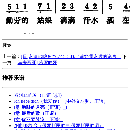
标签：
上一篇：
[日]永遠の嘘をついてくれ（请给我永远的谎言）
下
一篇：
[马来西亚] 哈罗哈罗
推荐乐谱
被阻止的爱（正谱 [意]）
Ich liebe dich（我爱你）（中外文对照、正谱）
[意]游移的月亮（正谱）_1
[意]最后的歌（正谱）
[意]你不要哭泣（正谱）
?[俄]96故乡（俄罗斯民歌曲 俄罗斯民歌词）