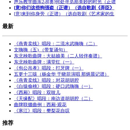
声乐教学曲库2-8[奥]何处寻觅那美妙的时光（正谱
[意]你们这些狗强盗（正谱）（选自歌剧《弄臣》
[意]来到你身旁（正谱）（选自歌剧《艺术家的生
最新
《燕青卖线》唱段：二流水武嗨嗨（二）
文嗨嗨（五) （带复诵句）
东北秧歌曲牌：大姑娘美（二人转伴奏谱）
东北秧歌曲牌：满堂红（一）
《包公吊孝》唱段：打牙牌（一）
五更十三咳（杨金华 于晓菲演唱 那炳晨记谱）
《燕青卖线》唱段：对花胡胡腔
《白猿偷桃》唱段：硬口武嗨嗨（一）
《西厢》唱段：双吱儿
《天缘配》唱段：南边道胡胡腔（二）
曲牌联缀曲例：西厢·观花
《寒江》唱段：樊梨花自叹
推荐