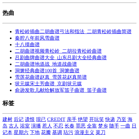
热曲
青松岭插曲二胡曲谱弓法和指法_二胡青松岭插曲简谱
秦腔八年前风雪曲谱
十八摸曲谱
二胡曲谱视频青松岭_二胡拉青松岭曲谱
吕剧曲牌曲谱大全_山东吕剧大全经典曲谱
二胡曲谱地道战_地道战曲谱
洞箫经典曲谱100首_洞箫曲谱
雪莲花曲谱赵真_雪莲花赵真简谱
状元媒宋土芳曲谱_京剧状元媒
俞逊发歌儿献给解放军笛子曲谱_笛子曲谱
标签
建树
后记
遗恨
现已
CREDIT
亲手
绝望
开玩笑
快递
乃至
海
岛
古人
浴室
演播
惹人
不忍
长春
罪恶
全靠
梦乡
随手
一曲
日
记本
星期六
下地
花瓣
基调
玷污
浪漫主义
菜刀