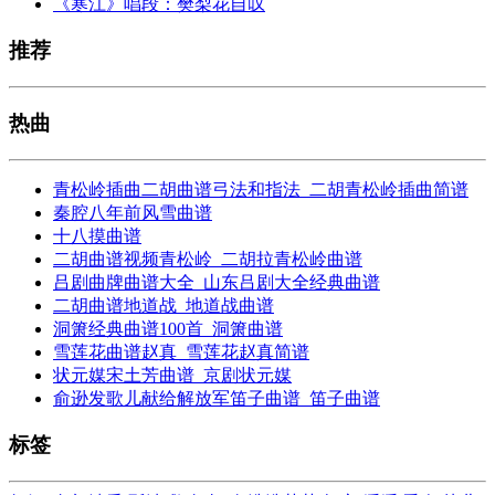
《寒江》唱段：樊梨花自叹
推荐
热曲
青松岭插曲二胡曲谱弓法和指法_二胡青松岭插曲简谱
秦腔八年前风雪曲谱
十八摸曲谱
二胡曲谱视频青松岭_二胡拉青松岭曲谱
吕剧曲牌曲谱大全_山东吕剧大全经典曲谱
二胡曲谱地道战_地道战曲谱
洞箫经典曲谱100首_洞箫曲谱
雪莲花曲谱赵真_雪莲花赵真简谱
状元媒宋土芳曲谱_京剧状元媒
俞逊发歌儿献给解放军笛子曲谱_笛子曲谱
标签