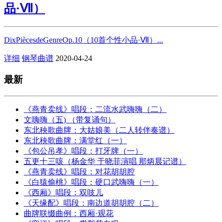
品·Ⅶ）
DixPiècesdeGenreOp.10（10首个性小品·Ⅶ）...
详细
钢琴曲谱
2020-04-24
最新
《燕青卖线》唱段：二流水武嗨嗨（二）
文嗨嗨（五) （带复诵句）
东北秧歌曲牌：大姑娘美（二人转伴奏谱）
东北秧歌曲牌：满堂红（一）
《包公吊孝》唱段：打牙牌（一）
五更十三咳（杨金华 于晓菲演唱 那炳晨记谱）
《燕青卖线》唱段：对花胡胡腔
《白猿偷桃》唱段：硬口武嗨嗨（一）
《西厢》唱段：双吱儿
《天缘配》唱段：南边道胡胡腔（二）
曲牌联缀曲例：西厢·观花