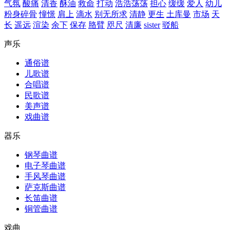
气氛
酸痛
清香
酥油
救命
打动
浩浩荡荡
担心
缓缓
爱人
幼儿
粉身碎骨
憧憬
肩上
滴水
别无所求
清静
更生
土库曼
市场
天
长
遥远
渲染
余下
保存
胳臂
咫尺
清廉
sister
驳船
声乐
通俗谱
儿歌谱
合唱谱
民歌谱
美声谱
戏曲谱
器乐
钢琴曲谱
电子琴曲谱
手风琴曲谱
萨克斯曲谱
长笛曲谱
铜管曲谱
戏曲