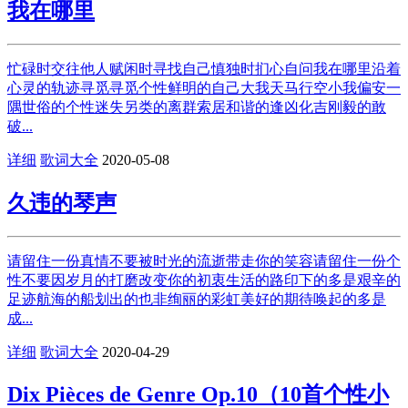
我在哪里
忙碌时交往他人赋闲时寻找自己慎独时扪心自问我在哪里沿着
心灵的轨迹寻觅寻觅个性鲜明的自己大我天马行空小我偏安一
隅世俗的个性迷失另类的离群索居和谐的逢凶化吉刚毅的敢
破...
详细
歌词大全
2020-05-08
久违的琴声
请留住一份真情不要被时光的流逝带走你的笑容请留住一份个
性不要因岁月的打磨改变你的初衷生活的路印下的多是艰辛的
足迹航海的船划出的也非绚丽的彩虹美好的期待唤起的多是
成...
详细
歌词大全
2020-04-29
Dix Pièces de Genre Op.10（10首个性小