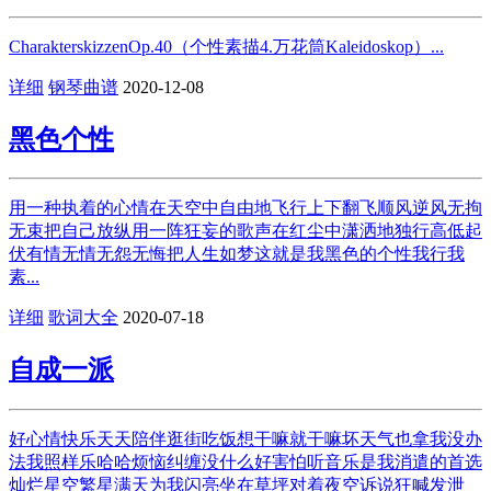
CharakterskizzenOp.40（个性素描4.万花筒Kaleidoskop）...
详细
钢琴曲谱
2020-12-08
黑色个性
用一种执着的心情在天空中自由地飞行上下翻飞顺风逆风无拘
无束把自己放纵用一阵狂妄的歌声在红尘中潇洒地独行高低起
伏有情无情无怨无悔把人生如梦这就是我黑色的个性我行我
素...
详细
歌词大全
2020-07-18
自成一派
好心情快乐天天陪伴逛街吃饭想干嘛就干嘛坏天气也拿我没办
法我照样乐哈哈烦恼纠缠没什么好害怕听音乐是我消遣的首选
灿烂星空繁星满天为我闪亮坐在草坪对着夜空诉说狂喊发泄