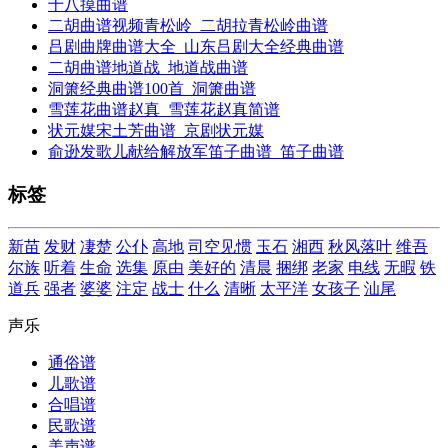
十八摸曲谱
二胡曲谱视频青松岭_二胡拉青松岭曲谱
吕剧曲牌曲谱大全_山东吕剧大全经典曲谱
二胡曲谱地道战_地道战曲谱
洞箫经典曲谱100首_洞箫曲谱
雪莲花曲谱赵真_雪莲花赵真简谱
状元媒宋土芳曲谱_京剧状元媒
俞逊发歌儿献给解放军笛子曲谱_笛子曲谱
标签
新苗
发财
凄楚
公仆
高地
司空见惯
玉石
湘西
秋风落叶
维吾
尔族
听着
生命
选集
原由
美好的
清晨
捆绑
老家
电线
无暇
铁
道兵
强者
婆婆
注定
战士
什么
清晰
太平洋
女孩子
汕尾
声乐
通俗谱
儿歌谱
合唱谱
民歌谱
美声谱