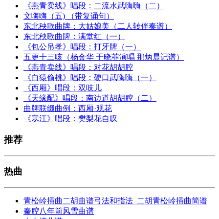
《燕青卖线》唱段：二流水武嗨嗨（二）
文嗨嗨（五) （带复诵句）
东北秧歌曲牌：大姑娘美（二人转伴奏谱）
东北秧歌曲牌：满堂红（一）
《包公吊孝》唱段：打牙牌（一）
五更十三咳（杨金华 于晓菲演唱 那炳晨记谱）
《燕青卖线》唱段：对花胡胡腔
《白猿偷桃》唱段：硬口武嗨嗨（一）
《西厢》唱段：双吱儿
《天缘配》唱段：南边道胡胡腔（二）
曲牌联缀曲例：西厢·观花
《寒江》唱段：樊梨花自叹
推荐
热曲
青松岭插曲二胡曲谱弓法和指法_二胡青松岭插曲简谱
秦腔八年前风雪曲谱