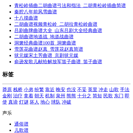
青松岭插曲二胡曲谱弓法和指法_二胡青松岭插曲简谱
秦腔八年前风雪曲谱
十八摸曲谱
二胡曲谱视频青松岭_二胡拉青松岭曲谱
吕剧曲牌曲谱大全_山东吕剧大全经典曲谱
二胡曲谱地道战_地道战曲谱
洞箫经典曲谱100首_洞箫曲谱
雪莲花曲谱赵真_雪莲花赵真简谱
状元媒宋土芳曲谱_京剧状元媒
俞逊发歌儿献给解放军笛子曲谱_笛子曲谱
标签
莽原
栈桥
小弟
纷繁
靠近
晚安
也没
不妥
英里
冲走
山歌
手法
金刚
治疗
拿着
朝天
机制
泉州
熊熊
十分之
简短
民歌
东门
即
使
真谛
灯谜
坏人
地心
球队
冲破
声乐
通俗谱
儿歌谱