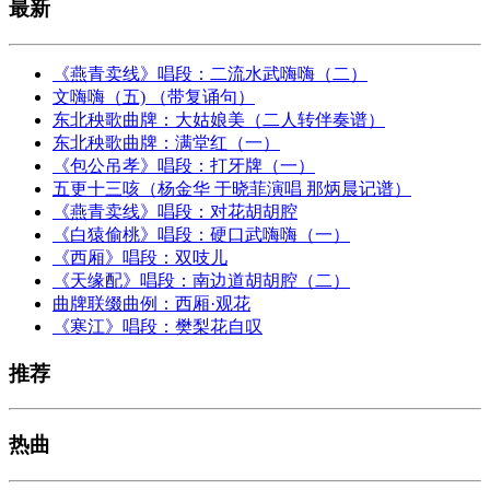
最新
《燕青卖线》唱段：二流水武嗨嗨（二）
文嗨嗨（五) （带复诵句）
东北秧歌曲牌：大姑娘美（二人转伴奏谱）
东北秧歌曲牌：满堂红（一）
《包公吊孝》唱段：打牙牌（一）
五更十三咳（杨金华 于晓菲演唱 那炳晨记谱）
《燕青卖线》唱段：对花胡胡腔
《白猿偷桃》唱段：硬口武嗨嗨（一）
《西厢》唱段：双吱儿
《天缘配》唱段：南边道胡胡腔（二）
曲牌联缀曲例：西厢·观花
《寒江》唱段：樊梨花自叹
推荐
热曲