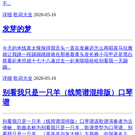
不...
详细
歌词大全
2020-05-16
发芽的梦
今天的米线真太辣辣得我舌头一直在发麻还怎么再唱喜马拉雅
就让我跳一段踢踢踏踏谁在那摇着黄头发长裤小马甲还是黑白
搭看起来也就十七十八凑过去一起来嘻嘻哈哈别看我一天蹦
蹦...
详细
歌词大全
2020-05-10
别看我只是一只羊（线简谱混排版）口琴
谱
别看我只是一只羊（线简谱混排版）口琴谱该歌谱演奏者为古
倩敏，歌曲名称为别看我只是一只羊，歌谱类型为口琴谱。别
看我只是一只羊，《喜羊羊与灰太狼》主题曲，中国著名儿