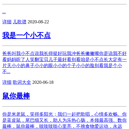
...
详细
儿歌谱
2020-08-22
我是一个小不点
爸爸叫我小不点说我长得挺好玩我冲爸爸撇撇嘴你是说我不好
看妈妈听了人笑翻宝贝儿子最好看别看咱是小不点长大定有一
片天小小的鼻子小小的眼小小的个子小小的脸别看我是个小
不...
详细
歌词大全
2020-06-18
鼠你最棒
你是米老鼠，笑得多阳光；我们一起把歌唱，心情多欢畅。你
是蓝皮鼠，尾巴细又长，助人为乐热心肠，本领最高强。数你
最棒，鼠你最棒，吱吱吱吱心里亮，不挑食物爱运动，永远