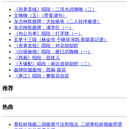
《燕青卖线》唱段：二流水武嗨嗨（二）
文嗨嗨（五) （带复诵句）
东北秧歌曲牌：大姑娘美（二人转伴奏谱）
东北秧歌曲牌：满堂红（一）
《包公吊孝》唱段：打牙牌（一）
五更十三咳（杨金华 于晓菲演唱 那炳晨记谱）
《燕青卖线》唱段：对花胡胡腔
《白猿偷桃》唱段：硬口武嗨嗨（一）
《西厢》唱段：双吱儿
《天缘配》唱段：南边道胡胡腔（二）
曲牌联缀曲例：西厢·观花
《寒江》唱段：樊梨花自叹
推荐
热曲
青松岭插曲二胡曲谱弓法和指法_二胡青松岭插曲简谱