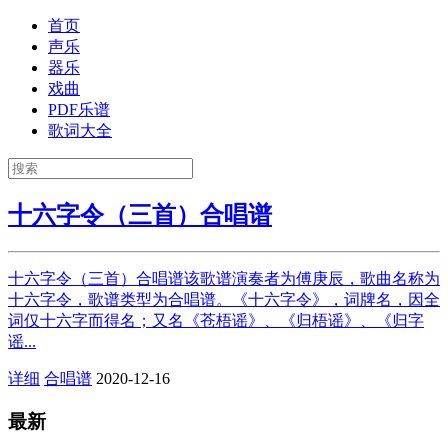
首页
声乐
器乐
戏曲
PDF乐谱
歌词大全
十六字令（三首）合唱谱
十六字令（三首）合唱谱该歌谱演奏者为傅庚辰，歌曲名称为
十六字令，歌谱类型为合唱谱。《十六字令》，词牌名，因全
词仅十六字而得名；又名《苍梧谣》、《归梧谣》、《归字
谣...
详细
合唱谱
2020-12-16
最新