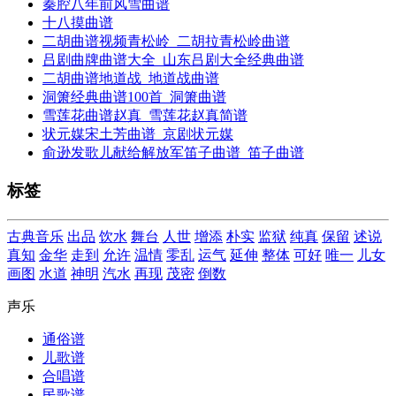
秦腔八年前风雪曲谱
十八摸曲谱
二胡曲谱视频青松岭_二胡拉青松岭曲谱
吕剧曲牌曲谱大全_山东吕剧大全经典曲谱
二胡曲谱地道战_地道战曲谱
洞箫经典曲谱100首_洞箫曲谱
雪莲花曲谱赵真_雪莲花赵真简谱
状元媒宋土芳曲谱_京剧状元媒
俞逊发歌儿献给解放军笛子曲谱_笛子曲谱
标签
古典音乐
出品
饮水
舞台
人世
增添
朴实
监狱
纯真
保留
述说
真知
金华
走到
允许
温情
零乱
运气
延伸
整体
可好
唯一
儿女
画图
水道
神明
汽水
再现
茂密
倒数
声乐
通俗谱
儿歌谱
合唱谱
民歌谱