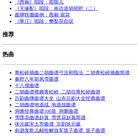
《西厢》唱段：双吱儿
《天缘配》唱段：南边道胡胡腔（二）
曲牌联缀曲例：西厢·观花
《寒江》唱段：樊梨花自叹
推荐
热曲
青松岭插曲二胡曲谱弓法和指法_二胡青松岭插曲简谱
秦腔八年前风雪曲谱
十八摸曲谱
二胡曲谱视频青松岭_二胡拉青松岭曲谱
吕剧曲牌曲谱大全_山东吕剧大全经典曲谱
二胡曲谱地道战_地道战曲谱
洞箫经典曲谱100首_洞箫曲谱
雪莲花曲谱赵真_雪莲花赵真简谱
状元媒宋土芳曲谱_京剧状元媒
俞逊发歌儿献给解放军笛子曲谱_笛子曲谱