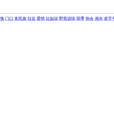
曳
门口
多民族
拉近
爱情
比如说
野营训练
雨季
协会
湖水
老字