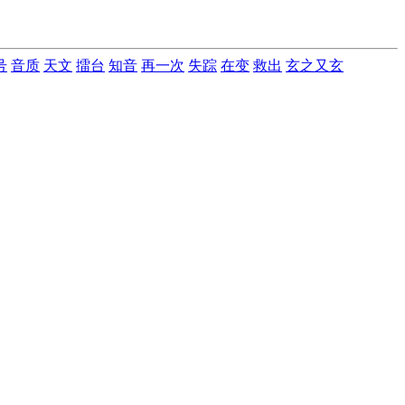
号
音质
天文
擂台
知音
再一次
失踪
在变
救出
玄之又玄