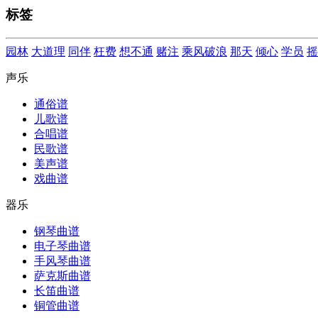
标签
园林
大道理
同伴
枉费
想不通
赌注
乘风破浪
那天
倾心
学员
摇
声乐
通俗谱
儿歌谱
合唱谱
民歌谱
美声谱
戏曲谱
器乐
钢琴曲谱
电子琴曲谱
手风琴曲谱
萨克斯曲谱
长笛曲谱
铜管曲谱