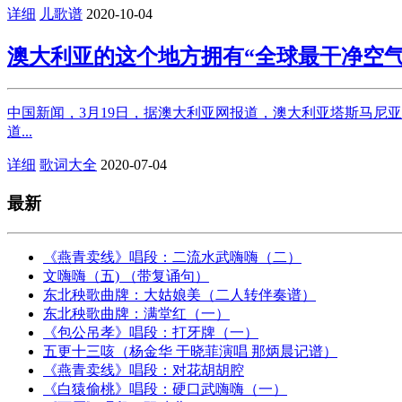
详细
儿歌谱
2020-10-04
澳大利亚的这个地方拥有“全球最干净空气
中国新闻，3月19日，据澳大利亚网报道，澳大利亚塔斯马尼亚州
道...
详细
歌词大全
2020-07-04
最新
《燕青卖线》唱段：二流水武嗨嗨（二）
文嗨嗨（五) （带复诵句）
东北秧歌曲牌：大姑娘美（二人转伴奏谱）
东北秧歌曲牌：满堂红（一）
《包公吊孝》唱段：打牙牌（一）
五更十三咳（杨金华 于晓菲演唱 那炳晨记谱）
《燕青卖线》唱段：对花胡胡腔
《白猿偷桃》唱段：硬口武嗨嗨（一）