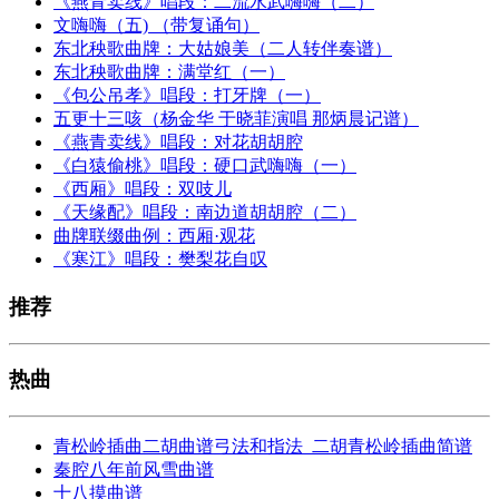
《燕青卖线》唱段：二流水武嗨嗨（二）
文嗨嗨（五) （带复诵句）
东北秧歌曲牌：大姑娘美（二人转伴奏谱）
东北秧歌曲牌：满堂红（一）
《包公吊孝》唱段：打牙牌（一）
五更十三咳（杨金华 于晓菲演唱 那炳晨记谱）
《燕青卖线》唱段：对花胡胡腔
《白猿偷桃》唱段：硬口武嗨嗨（一）
《西厢》唱段：双吱儿
《天缘配》唱段：南边道胡胡腔（二）
曲牌联缀曲例：西厢·观花
《寒江》唱段：樊梨花自叹
推荐
热曲
青松岭插曲二胡曲谱弓法和指法_二胡青松岭插曲简谱
秦腔八年前风雪曲谱
十八摸曲谱