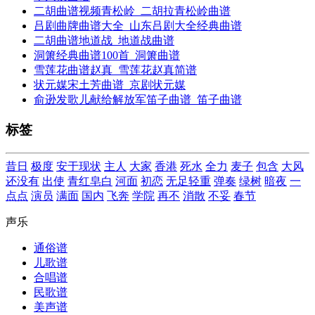
二胡曲谱视频青松岭_二胡拉青松岭曲谱
吕剧曲牌曲谱大全_山东吕剧大全经典曲谱
二胡曲谱地道战_地道战曲谱
洞箫经典曲谱100首_洞箫曲谱
雪莲花曲谱赵真_雪莲花赵真简谱
状元媒宋土芳曲谱_京剧状元媒
俞逊发歌儿献给解放军笛子曲谱_笛子曲谱
标签
昔日
极度
安于现状
主人
大家
香港
死水
全力
麦子
包含
大风
还没有
出使
青红皂白
河面
初恋
无足轻重
弹奏
绿树
暗夜
一
点点
演员
满面
国内
飞奔
学院
再不
消散
不妥
春节
声乐
通俗谱
儿歌谱
合唱谱
民歌谱
美声谱