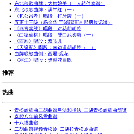
东北秧歌曲牌：大姑娘美（二人转伴奏谱）
东北秧歌曲牌：满堂红（一）
《包公吊孝》唱段：打牙牌（一）
五更十三咳（杨金华 于晓菲演唱 那炳晨记谱）
《燕青卖线》唱段：对花胡胡腔
《白猿偷桃》唱段：硬口武嗨嗨（一）
《西厢》唱段：双吱儿
《天缘配》唱段：南边道胡胡腔（二）
曲牌联缀曲例：西厢·观花
《寒江》唱段：樊梨花自叹
推荐
热曲
青松岭插曲二胡曲谱弓法和指法_二胡青松岭插曲简谱
秦腔八年前风雪曲谱
十八摸曲谱
二胡曲谱视频青松岭_二胡拉青松岭曲谱