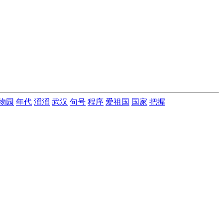
物园
年代
滔滔
武汉
句号
程序
爱祖国
国家
把握