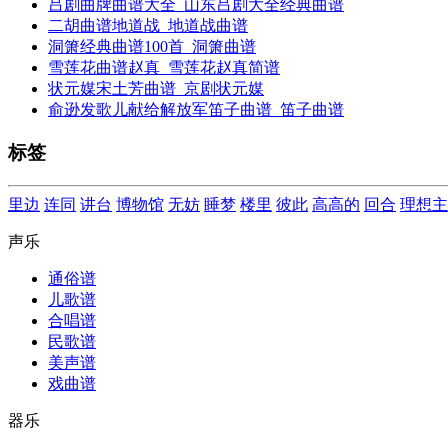
吕剧曲牌曲谱大全_山东吕剧大全经典曲谱
二胡曲谱地道战_地道战曲谱
洞箫经典曲谱100首_洞箫曲谱
雪莲花曲谱赵真_雪莲花赵真简谱
状元媒宋土芳曲谱_京剧状元媒
俞逊发歌儿献给解放军笛子曲谱_笛子曲谱
标签
里边
连同
讲台
博物馆
无妨
睡梦
楼里
彼此
高高的
回合
理想主
声乐
通俗谱
儿歌谱
合唱谱
民歌谱
美声谱
戏曲谱
器乐