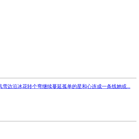
边沿冰花转个弯继续蔓延孤单的星和心连成一条线她或...