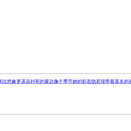
比想象更遥远封死的窗边像个季节她的影若隐若现带着莫名的风雪