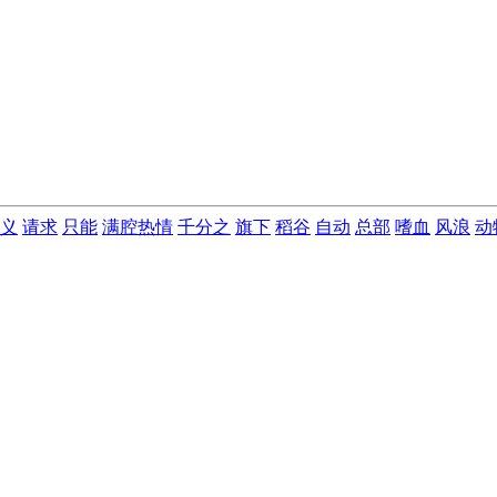
义
请求
只能
满腔热情
千分之
旗下
稻谷
自动
总部
嗜血
风浪
动