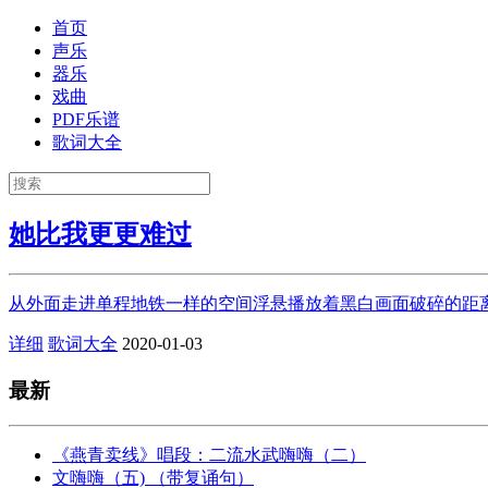
首页
声乐
器乐
戏曲
PDF乐谱
歌词大全
她比我更更难过
从外面走进单程地铁一样的空间浮悬播放着黑白画面破碎的距离
详细
歌词大全
2020-01-03
最新
《燕青卖线》唱段：二流水武嗨嗨（二）
文嗨嗨（五) （带复诵句）