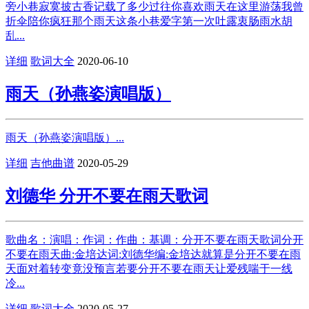
旁小巷寂寞披古香记载了多少过往你喜欢雨天在这里游荡我曾
折伞陪你疯狂那个雨天这条小巷爱字第一次吐露衷肠雨水胡
乱...
详细
歌词大全
2020-06-10
雨天（孙燕姿演唱版）
雨天（孙燕姿演唱版）...
详细
吉他曲谱
2020-05-29
刘德华 分开不要在雨天歌词
歌曲名：演唱：作词：作曲：基调：分开不要在雨天歌词分开
不要在雨天曲:金培达词:刘德华编:金培达就算是分开不要在雨
天面对着转变竟没预言若要分开不要在雨天让爱残喘于一线
冷...
详细
歌词大全
2020-05-27