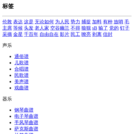
标签
伦敦
表达
这是
无论如何
为人民
势力
捕捉
加料
有种
放哨
毛
主席
等候
头发
老人家
空谷幽兰
不得
狼狈
sB
输了
党的
钉子
采摘
金星
千百年
自由自在
影片
民工
嘹亮
剥离
信封
声乐
通俗谱
儿歌谱
合唱谱
民歌谱
美声谱
戏曲谱
器乐
钢琴曲谱
电子琴曲谱
手风琴曲谱
萨克斯曲谱