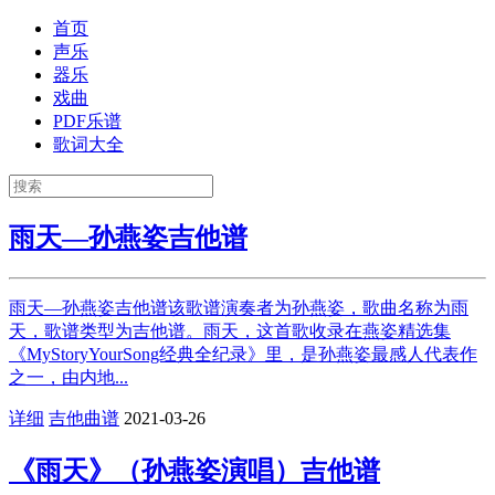
首页
声乐
器乐
戏曲
PDF乐谱
歌词大全
雨天—孙燕姿吉他谱
雨天—孙燕姿吉他谱该歌谱演奏者为孙燕姿，歌曲名称为雨
天，歌谱类型为吉他谱。雨天，这首歌收录在燕姿精选集
《MyStoryYourSong经典全纪录》里，是孙燕姿最感人代表作
之一，由内地...
详细
吉他曲谱
2021-03-26
《雨天》（孙燕姿演唱）吉他谱