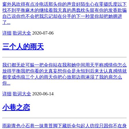
窗外风吹得有点冷电话那头你的声音好陌生心在零摄氏度以下
找不到平衡麻木的继续着我天真的愚蠢枕头留有你的发香欺骗
自己说你也不会把我忘记却在分手的下一秒里你却把她拥进
了...
详细
歌词大全
2020-07-06
三个人的雨天
我们都无处可躲一把伞你站在我和她中间用天平称感情你怎么
放得平衡我把你看的太真妄想你会是永恒到后来太认真感情就
都变成伤痕三个人的雨天你把心放那边雨淋湿了我的肩怎么
你...
详细
歌词大全
2020-06-14
小巷之恋
雨刷青色小石巷一抹青苔脚下藏折伞勾起人彷徨只因你不在身