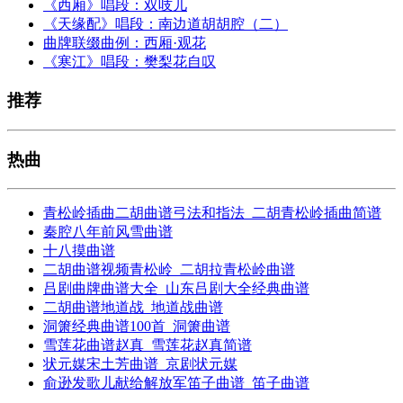
《西厢》唱段：双吱儿
《天缘配》唱段：南边道胡胡腔（二）
曲牌联缀曲例：西厢·观花
《寒江》唱段：樊梨花自叹
推荐
热曲
青松岭插曲二胡曲谱弓法和指法_二胡青松岭插曲简谱
秦腔八年前风雪曲谱
十八摸曲谱
二胡曲谱视频青松岭_二胡拉青松岭曲谱
吕剧曲牌曲谱大全_山东吕剧大全经典曲谱
二胡曲谱地道战_地道战曲谱
洞箫经典曲谱100首_洞箫曲谱
雪莲花曲谱赵真_雪莲花赵真简谱
状元媒宋土芳曲谱_京剧状元媒
俞逊发歌儿献给解放军笛子曲谱_笛子曲谱