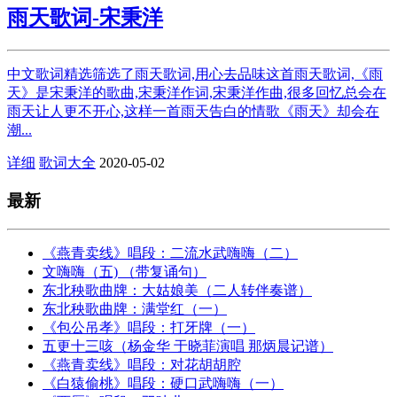
雨天歌词-宋秉洋
中文歌词精选筛选了雨天歌词,用心去品味这首雨天歌词,《雨
天》是宋秉洋的歌曲,宋秉洋作词,宋秉洋作曲,很多回忆总会在
雨天让人更不开心,这样一首雨天告白的情歌《雨天》却会在
潮...
详细
歌词大全
2020-05-02
最新
《燕青卖线》唱段：二流水武嗨嗨（二）
文嗨嗨（五) （带复诵句）
东北秧歌曲牌：大姑娘美（二人转伴奏谱）
东北秧歌曲牌：满堂红（一）
《包公吊孝》唱段：打牙牌（一）
五更十三咳（杨金华 于晓菲演唱 那炳晨记谱）
《燕青卖线》唱段：对花胡胡腔
《白猿偷桃》唱段：硬口武嗨嗨（一）