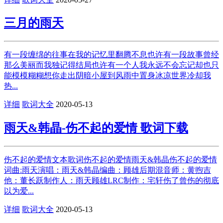
三月的雨天
有一段缠绵的往事在我的记忆里翻腾不息也许有一段故事曾经
那么美丽而我独记得结局也许有一个人我永远不会忘记却也只
能模模糊糊想你走出阴暗小屋到风雨中置身冰凉世界冷却我
热...
详细
歌词大全
2020-05-13
雨天&韩晶-伤不起的爱情 歌词下载
伤不起的爱情文本歌词伤不起的爱情雨天&韩晶伤不起的爱情
词曲:雨天演唱：雨天&韩晶编曲：顾雄后期混音师：黄煦吉
他：董长跃制作人：雨天顾雄LRC制作：宅轩伤了曾伤的彻底
以为爱...
详细
歌词大全
2020-05-13